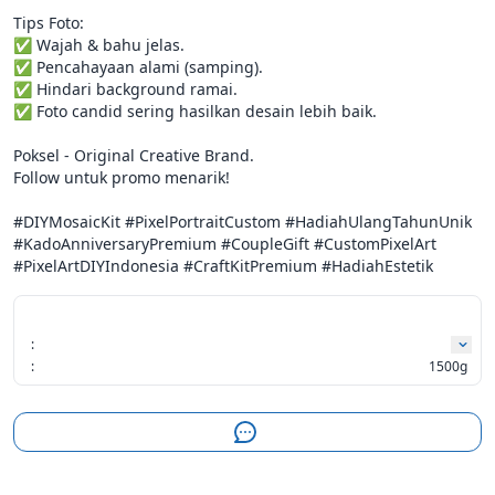
Tips Foto:

✅ Wajah & bahu jelas.

✅ Pencahayaan alami (samping).

✅ Hindari background ramai.

✅ Foto candid sering hasilkan desain lebih baik.

Poksel - Original Creative Brand.

Follow untuk promo menarik!

#DIYMosaicKit #PixelPortraitCustom #HadiahUlangTahunUnik

#KadoAnniversaryPremium #CoupleGift #CustomPixelArt

#PixelArtDIYIndonesia #CraftKitPremium #HadiahEstetik
:
:
1500g