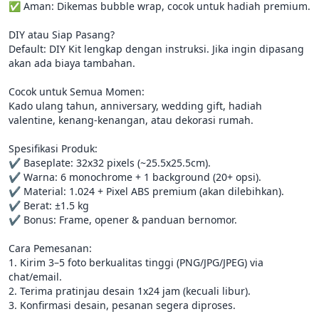
✅ Aman: Dikemas bubble wrap, cocok untuk hadiah premium.

DIY atau Siap Pasang?

Default: DIY Kit lengkap dengan instruksi. Jika ingin dipasang 
akan ada biaya tambahan.

Cocok untuk Semua Momen:

Kado ulang tahun, anniversary, wedding gift, hadiah 
valentine, kenang-kenangan, atau dekorasi rumah.

Spesifikasi Produk:

✔️ Baseplate: 32x32 pixels (~25.5x25.5cm).

✔️ Warna: 6 monochrome + 1 background (20+ opsi).

✔️ Material: 1.024 + Pixel ABS premium (akan dilebihkan).

✔️ Berat: ±1.5 kg

✔️ Bonus: Frame, opener & panduan bernomor.

Cara Pemesanan:

1. Kirim 3–5 foto berkualitas tinggi (PNG/JPG/JPEG) via 
chat/email.

2. Terima pratinjau desain 1x24 jam (kecuali libur).

3. Konfirmasi desain, pesanan segera diproses.
