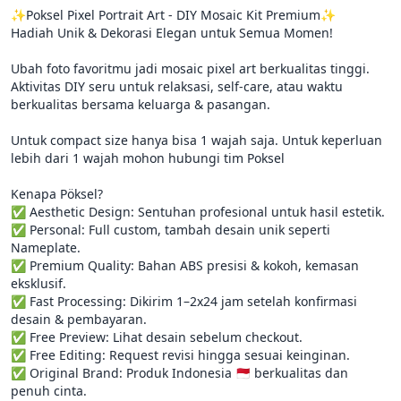
✨Poksel Pixel Portrait Art - DIY Mosaic Kit Premium✨

Hadiah Unik & Dekorasi Elegan untuk Semua Momen!

Ubah foto favoritmu jadi mosaic pixel art berkualitas tinggi. 
Aktivitas DIY seru untuk relaksasi, self-care, atau waktu 
berkualitas bersama keluarga & pasangan.

Untuk compact size hanya bisa 1 wajah saja. Untuk keperluan 
lebih dari 1 wajah mohon hubungi tim Poksel

Kenapa Pöksel?

✅ Aesthetic Design: Sentuhan profesional untuk hasil estetik.

✅ Personal: Full custom, tambah desain unik seperti 
Nameplate.

✅ Premium Quality: Bahan ABS presisi & kokoh, kemasan 
eksklusif.

✅ Fast Processing: Dikirim 1–2x24 jam setelah konfirmasi 
desain & pembayaran.

✅ Free Preview: Lihat desain sebelum checkout.

✅ Free Editing: Request revisi hingga sesuai keinginan.

✅ Original Brand: Produk Indonesia 🇲🇨 berkualitas dan 
penuh cinta.
