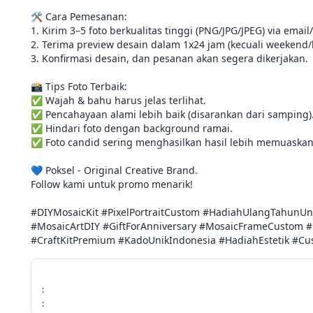
🛠️ Cara Pemesanan:

1. Kirim 3–5 foto berkualitas tinggi (PNG/JPG/JPEG) via email/
2. Terima preview desain dalam 1x24 jam (kecuali weekend/li
3. Konfirmasi desain, dan pesanan akan segera dikerjakan.

📸 Tips Foto Terbaik:

✅ Wajah & bahu harus jelas terlihat.

✅ Pencahayaan alami lebih baik (disarankan dari samping).
✅ Hindari foto dengan background ramai.

✅ Foto candid sering menghasilkan hasil lebih memuaskan!
💙 Poksel - Original Creative Brand.

Follow kami untuk promo menarik!

#DIYMosaicKit #PixelPortraitCustom #HadiahUlangTahunUn
#MosaicArtDIY #GiftForAnniversary #MosaicFrameCustom #P
#CraftKitPremium #KadoUnikIndonesia #HadiahEstetik #Cu
:
: