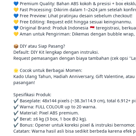
💙 Premium Quality: Bahan ABS kokoh & presisi + box eksklus
💛 Fast Processing: Dikirim dalam 1–2x24 jam setelah konfi
💙 Free Preview: Lihat pratinjau desain sebelum checkout!

💛 Free Editing: Request edit hingga sesuai keinginanmu.

💙 Original Brand: Produk Indonesia 🇲🇨 teregistrasi, berkua
💛 Aman untuk Pengiriman: Dikemas dengan bubble wrap, 
📦 DIY atau Siap Pasang?

Default: DIY Kit lengkap dengan instruksi.

Request pemasangan dengan biaya tambahan (cek opsi "La
🌟 Cocok untuk Berbagai Momen:

Kado Ulang Tahun, Hadiah Anniversary, Gift Valentine, ata
pasangan!

Spesifikasi Produk:

✔️ Baseplate: 48x144 pixels (~38.3x114.9 cm), total 6.912+ pix
✔️ Warna: FULL COLOUR up to 20 warna.

✔️ Material: Pixel ABS premium.

✔️ Berat: ±6 kg (3 box, 1 box @2 kg).

✔️ Bonus: Opener untuk koreksi pixel & instruksi bernomor.

Catatan: Warna hasil asli bisa sedikit berbeda karena efek 