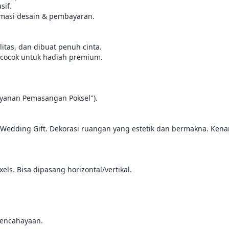
if.

rmasi desain & pembayaran.

litas, dan dibuat penuh cinta.

cocok untuk hadiah premium.

yanan Pemasangan Poksel").

u Wedding Gift. Dekorasi ruangan yang estetik dan bermakna. Ken
els. Bisa dipasang horizontal/vertikal.

pencahayaan.
