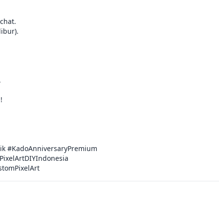
chat.

bur).





ik #KadoAnniversaryPremium

ixelArtDIYIndonesia

stomPixelArt